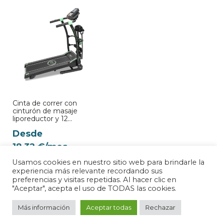
Cinta de correr con
cinturón de masaje
liporeductor y 12
programas predefinidos.
Desde
18,32
€
/mes
Usamos cookies en nuestro sitio web para brindarle la
experiencia más relevante recordando sus
preferencias y visitas repetidas. Al hacer clic en
"Aceptar", acepta el uso de TODAS las cookies.
Más información
Aceptar todas
Rechazar
©2022 Cecotec Innovaciones S.L. | RII-AEE:5537